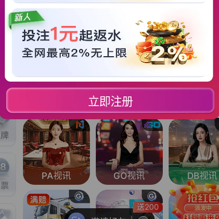
麻将胡了2
赏金大对决
赏金船
立即注册
抢庄牛牛
炸金花
GO棋牌
PA视讯
GO视讯
DB视讯
送200
派发中